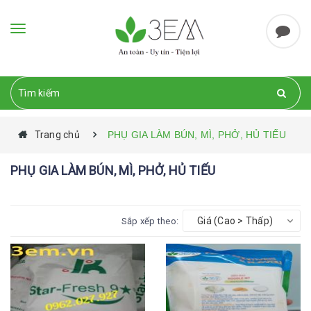
Toggle
navigation
Trang chủ
PHỤ GIA LÀM BÚN, MÌ, PHỞ, HỦ TIẾU
PHỤ GIA LÀM BÚN, MÌ, PHỞ, HỦ TIẾU
Giá (Cao > Thấp)
Sắp xếp theo: