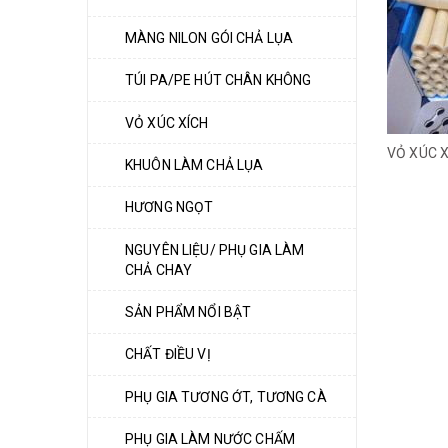
MÀNG NILON GÓI CHẢ LỤA
TÚI PA/PE HÚT CHÂN KHÔNG
VỎ XÚC XÍCH
KHUÔN LÀM CHẢ LỤA
HƯƠNG NGỌT
NGUYÊN LIỆU/ PHỤ GIA LÀM
CHẢ CHAY
SẢN PHẨM NỔI BẬT
CHẤT ĐIỀU VỊ
PHỤ GIA TƯƠNG ỚT, TƯƠNG CÀ
PHỤ GIA LÀM NƯỚC CHẤM