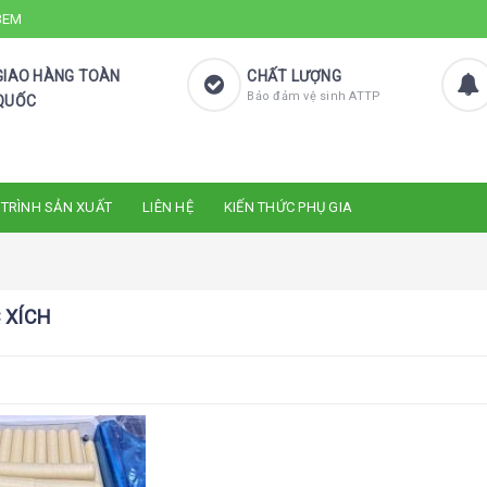
 3EM
GIAO HÀNG TOÀN
CHẤT LƯỢNG
Bảo đảm vệ sinh ATTP
QUỐC
 TRÌNH SẢN XUẤT
LIÊN HỆ
KIẾN THỨC PHỤ GIA
 XÍCH