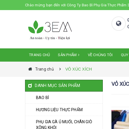
Chào mừng bạn đến với Công Ty Bao Bì Phụ Gia Thực Phẩm
TRANG CHỦ
SẢN PHẨM
VỀ CHÚNG TÔI
QUY
Trang chủ
VỎ XÚC XÍCH
VỎ XÚC
DANH MỤC SẢN PHẨM
BAO BÌ
HƯƠNG LIỆU THỰC PHẨM
PHỤ GIA GÀ Ủ MUỐI, CHÂN GIÒ
XÔNG KHÓI