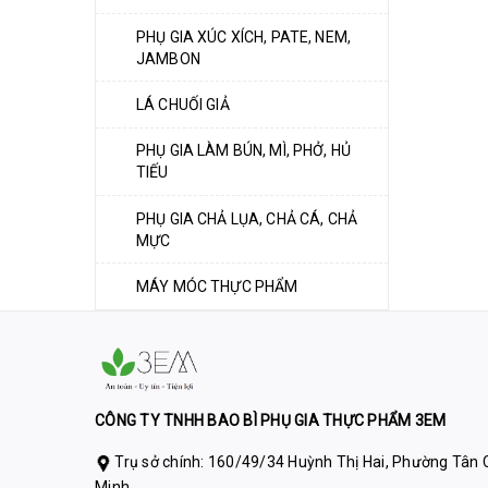
PHỤ GIA XÚC XÍCH, PATE, NEM,
JAMBON
LÁ CHUỐI GIẢ
PHỤ GIA LÀM BÚN, MÌ, PHỞ, HỦ
TIẾU
PHỤ GIA CHẢ LỤA, CHẢ CÁ, CHẢ
MỰC
MÁY MÓC THỰC PHẨM
CÔNG TY TNHH BAO BÌ PHỤ GIA THỰC PHẨM 3EM
Trụ sở chính: 160/49/34 Huỳnh Thị Hai, Phường Tân C
Minh