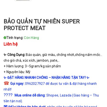
BẢO QUẢN TỰ NHIÊN SUPER
PROTECT MEAT
Tình trạng:
Còn Hàng
Liên hệ
✨ Công Dụng:
Bảo quản, giữ màu, chống nhớt,chống nấm mốc…
cho giò chả, xúc xích, jambon, pate,..
+ Hàm lượng: 3–5gram/kg sản phẩm
+ Nguyên liệu: Mỹ
✨
ĐẶT HÀNG NHANH CHÓNG – NHẬN HÀNG TẬN TAY!
✨
☎
Gọi ngay:
0962027927 để được tư vấn & đặt hàng nhanh
nhất!
????
Mua online dễ dàng:
Shopee
,
Lazada
(Giao hàng – Thu
tiền tận nơi).
✉