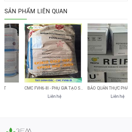
SẢN PHẨM LIÊN QUAN
CMC FVH6-III - PHỤ GIA TẠO SÁNH ĐẶC, CHẤT ỔN ĐỊNH CHO THỰC PHẨM
BẢO QUẢN THỰC PHẨM KALI SORBATE (POTASSIUM SORBATE) (INS 202)
Liên hệ
Liên hệ