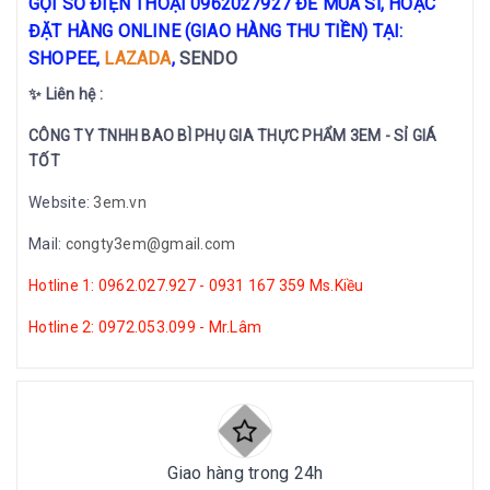
GỌI SỐ ĐIỆN THOẠI 0962027927 ĐỂ MUA SỈ, HOẶC
ĐẶT HÀNG ONLINE (GIAO HÀNG THU TIỀN) TẠI:
SHOPEE,
LAZADA
,
SENDO
✨ Liên hệ :
CÔNG TY TNHH BAO BÌ PHỤ GIA THỰC PHẨM 3EM - SỈ GIÁ
TỐT
Website:
3em.vn
Mail:
congty3em@gmail.com
Hotline 1: 0962.027.927 - 0931 167 359 Ms.Kiều
Hotline 2: 0972.053.099 - Mr.Lâm
Giao hàng trong 24h