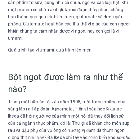
sản phẩm từ sữa, cũng như cà chua, ngô và các loại hạt. Khi
một protein có chứa axit glutamic được thủy phân, chẳng
hạn thông qua quá trình lên men, glutamate sẽ được giải
phóng. Glutamate hoạt hóa các thụ thể vị giác của con người,
khiến chúng ta cảm nhận được vị ngon, hay còn gọi là vị
umami.
Quá trình tạo vị umami: quá trình lên men
Bột ngọt được làm ra như thế
nào?
Trong một bữa ăn tối vào năm 1908, một trong những nhà
sáng lập ra Tập đoàn Ajinomoto, Tiến sĩ hóa học Kikunae
Ikeda đã hỏi người vợ của mình một hỏi đã thay đổi lịch sử
của cả ngành thực phẩm, đó là: Thứ gì đã khiến cho món súp
rau và đậu phụ của vợ ông có hương vị đậm đà thơm ngon
giống thịt như vậy? Bà Ikeda chỉ tay vào rong biển khô
kombu