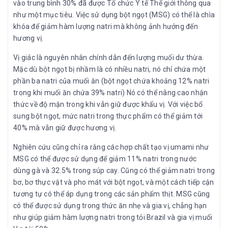
vào trung bình 30% đã được Tổ chức Y tế Thế giới thông qua
như một mục tiêu. Việc sử dụng bột ngọt (MSG) có thể là chìa
khóa để giảm hàm lượng natri mà không ảnh hưởng đến
hương vị.
Vị giác là nguyên nhân chính dẫn đến lượng muối dư thừa.
Mặc dù bột ngọt bị nhầm là có nhiều natri, nó chỉ chứa một
phần ba natri của muối ăn (bột ngọt chứa khoảng 12% natri
trong khi muối ăn chứa 39% natri) Nó có thể nâng cao nhận
thức về độ mặn trong khi vẫn giữ được khẩu vị. Với việc bổ
sung bột ngọt, mức natri trong thực phẩm có thể giảm tới
40% mà vẫn giữ được hương vị.
Nghiên cứu cũng chỉ ra rằng các hợp chất tạo vị umami như
MSG có thể được sử dụng để giảm 11% natri trong nước
dùng gà và 32.5% trong súp cay. Cũng có thể giảm natri trong
bơ, bơ thực vật và pho mát với bột ngọt, và một cách tiếp cận
tương tự có thể áp dụng trong các sản phẩm thịt. MSG cũng
có thể được sử dụng trong thức ăn nhẹ và gia vị, chẳng hạn
như giúp giảm hàm lượng natri trong tỏi Brazil và gia vị muối