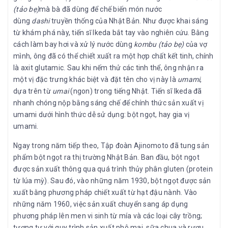
(tảo bẹ)
mà bà đã dùng để chế biến món nước
dùng
dashi
truyền thống của Nhật Bản. Như được khai sáng
từ khám phá này, tiến sĩ Ikeda bắt tay vào nghiên cứu. Bằng
cách làm bay hơi và xử lý nước dùng
kombu (tảo bẹ)
của vợ
mình, ông đã có thể chiết xuất ra một hợp chất kết tinh, chính
là axit glutamic. Sau khi nếm thử các tinh thể, ông nhận ra
một vị đặc trưng khác biệt và đặt tên cho vị này là
umami
,
dựa trên từ
umai
(ngon) trong tiếng Nhật. Tiến sĩ Ikeda đã
nhanh chóng nộp bằng sáng chế để chính thức sản xuất vị
umami dưới hình thức dễ sử dụng: bột ngọt, hay gia vị
umami.
Ngay trong năm tiếp theo, Tập đoàn Ajinomoto đã tung sản
phẩm bột ngọt ra thị trường Nhật Bản. Ban đầu, bột ngọt
được sản xuất thông qua quá trình thủy phân gluten (protein
từ lúa mỳ). Sau đó, vào những năm 1930, bột ngọt được sản
xuất bằng phương pháp chiết xuất từ hạt đậu nành. Vào
những năm 1960, việc sản xuất chuyển sang áp dụng
phương pháp lên men vi sinh từ mía và các loại cây trồng;
tương tự với quy trình sản xuất phô mai, sữa chua và rượu