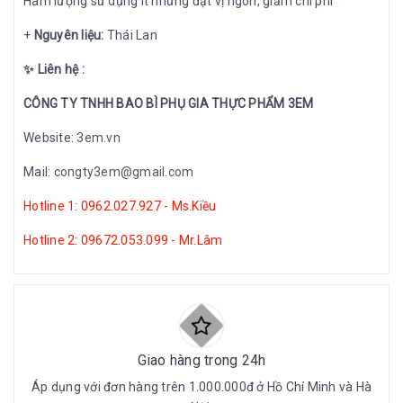
Hàm lượng sử dụng ít nhưng đạt vị ngon, giảm chi phí
+
Nguyên liệu:
Thái Lan
✨ Liên hệ :
CÔNG TY TNHH BAO BÌ PHỤ GIA THỰC PHẨM 3EM
Website:
3em.vn
Mail:
congty3em@gmail.com
Hotline 1: 0962.027.927 - Ms.Kiều
Hotline 2: 09672.053.099 - Mr.Lâm
Giao hàng trong 24h
Áp dụng với đơn hàng trên 1.000.000đ ở Hồ Chí Minh và Hà