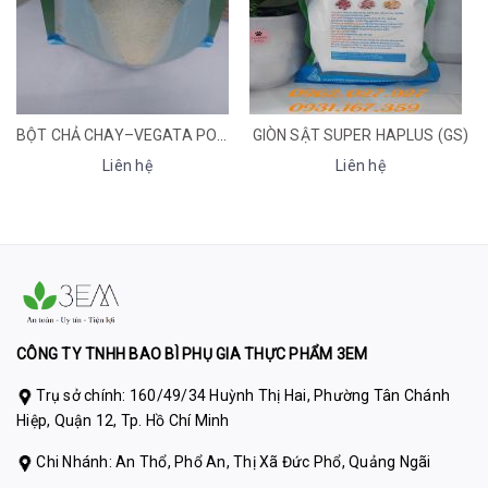
GIÒN SẬT SUPER HAPLUS (GS)
CUỘN PP/ TÚI ỐNG PP
Liên hệ
Liên hệ
CÔNG TY TNHH BAO BÌ PHỤ GIA THỰC PHẨM 3EM
Trụ sở chính: 160/49/34 Huỳnh Thị Hai, Phường Tân Chánh
Hiệp, Quận 12, Tp. Hồ Chí Minh
Chi Nhánh: An Thổ, Phổ An, Thị Xã Đức Phổ, Quảng Ngãi