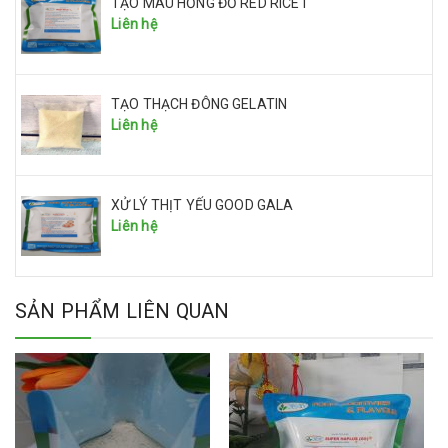
TẠO MÀU HỒNG ĐỎ RED RICE I
Liên hệ
TẠO THẠCH ĐÔNG GELATIN
Liên hệ
XỬ LÝ THỊT YẾU GOOD GALA
Liên hệ
SẢN PHẨM LIÊN QUAN