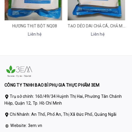
HƯƠNG THỊT BỘT NQ08
TẠO DẺO DAI CHẢ CÁ, CHẢ MỰC MEAT PLUS 3A
Liên hệ
Liên hệ
CÔNG TY TNHH BAO BÌ PHỤ GIA THỰC PHẨM 3EM
Trụ sở chính: 160/49/34 Huỳnh Thị Hai, Phường Tân Chánh
Hiệp, Quận 12, Tp. Hồ Chí Minh
Chi Nhánh: An Thổ, Phổ An, Thị Xã Đức Phổ, Quảng Ngãi
Website:
3em.vn