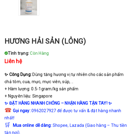
HƯƠNG HẢI SẢN (LỎNG)
Tình trạng:
Còn Hàng
Liên hệ
✨ Công Dụng:
Dùng tăng hương vị tự nhiên cho các sản phẩm
chả tôm, cua, mực, mực viên, súp, ..
+ Hàm lượng: 0.5-1gram/kg sản phẩm
+ Nguyên liệu: Singapore
✨
ĐẶT HÀNG NHANH CHÓNG – NHẬN HÀNG TẬN TAY!
✨
☎
Gọi ngay:
0962027927 để được tư vấn & đặt hàng nhanh
nhất!
🛒
Mua online dễ dàng:
Shopee
,
Lazada
(Giao hàng – Thu tiền
tận nơi).