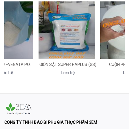
GIÒN SẬT SUPER HAPLUS (GS)
CUỘN PP/ TÚI ỐNG PP
Liên hệ
Liên hệ
CÔNG TY TNHH BAO BÌ PHỤ GIA THỰC PHẨM 3EM