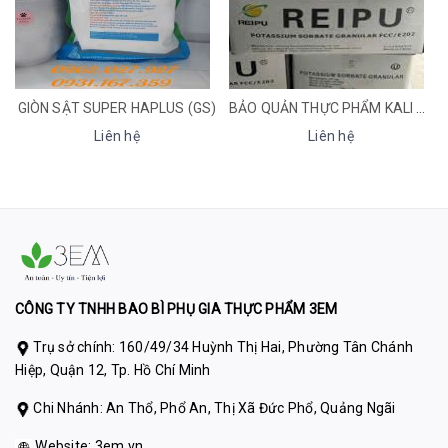
)
BẢO QUẢN THỰC PHẨM KALI SORBATE (POTASSIUM SORBATE) (INS 202)
TINH BỘT BẮP AGRO (ẤN ĐỘ)
Liên hệ
Liên hệ
CÔNG TY TNHH BAO BÌ PHỤ GIA THỰC PHẨM 3EM
Trụ sở chính: 160/49/34 Huỳnh Thị Hai, Phường Tân Chánh
Hiệp, Quận 12, Tp. Hồ Chí Minh
Chi Nhánh: An Thổ, Phổ An, Thị Xã Đức Phổ, Quảng Ngãi
Website:
3em.vn