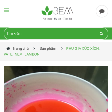
Toggle
navigation
Trang chủ
Sản phẩm
PHỤ GIA XÚC XÍCH,
PATE, NEM, JAMBON