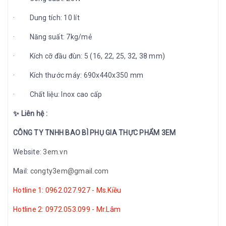
· Dung tích: 10 lít
· Năng suất: 7kg/mẻ
· Kích cỡ đầu đùn: 5 (16, 22, 25, 32, 38 mm)
· Kích thước máy: 690x440x350 mm
· Chất liệu: Inox cao cấp
✨ Liên hệ :
CÔNG TY TNHH BAO BÌ PHỤ GIA THỰC PHẨM 3EM
Website:
3em.vn
Mail:
congty3em@gmail.com
Hotline 1: 0962.027.927 - Ms.Kiều
Hotline 2: 0972.053.099 - Mr.Lâm