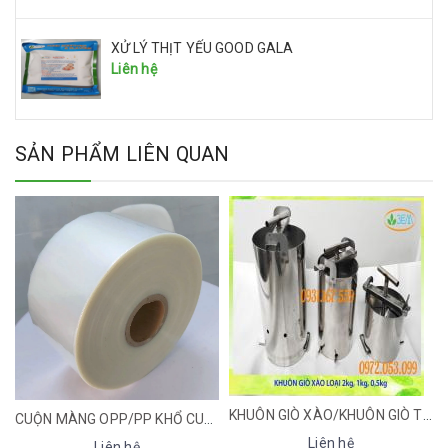
XỬ LÝ THỊT YẾU GOOD GALA
Liên hệ
SẢN PHẨM LIÊN QUAN
KHUÔN GIÒ XÀO/KHUÔN GIÒ THỦ INOX (Đủ Size - An toàn, tiện lợi)
MÁY XAY GIÒ CHẢ 10KG
Liên hệ
Liên hệ