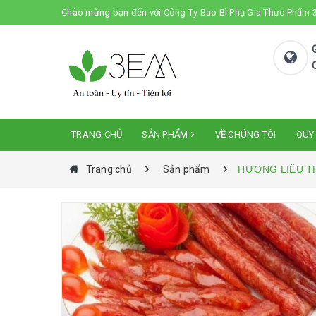
Chào mừng bạn đến với Công Ty Bao Bì Phụ Gia Thực Phẩm
TRANG CHỦ
SẢN PHẨM
VỀ CHÚNG TÔI
QUY
Trang chủ
Sản phẩm
HƯƠNG LIỆU T