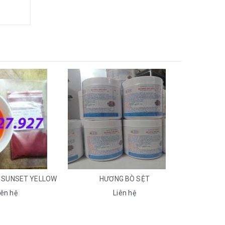
HƯƠNG BÒ SỆT
BẢO QUẢN THỰC PHẨM KALI SORBATE (POTASSIUM SORBATE) (INS 202)
Liên hệ
Liên hệ