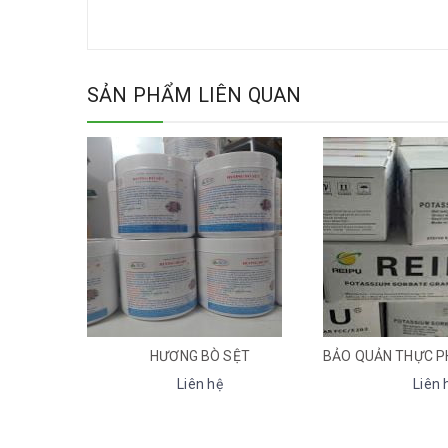
SẢN PHẨM LIÊN QUAN
NG BÒ SỆT
BẢO QUẢN THỰC PHẨM KALI SORBATE (POTASSIUM SORBATE) (INS 202)
MU
Liên hệ
Liên hệ