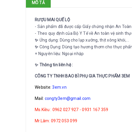
MÔ TẢ
RƯỢU MAI QUẾ LỘ
- Sản phẩm đã được cấp Giấy chứng nhận An Toà
- Theo quy định của Bộ Y Tế về An toàn vệ sinh th
✨
Ứng dụng: Dùng cho lạp xưởng, thịt xông khói, ..
✨
Công Dụng: Dùng tạo hương thơm cho thực phẩ
+ Nguyên liệu: Ngoại nhập
✨ Thông tin liên hệ :
CÔNG TY TNHH BAO BÌ PHỤ GIA THỰC PHẨM 3EM
Website:
3em.vn
Mail:
congty3em@gmail.com
Ms.Kiều : 0962 027 927 - 0931 167 359
Mr.Lâm: 0972 053 099