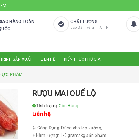
 3EM
GIAO HÀNG TOÀN
CHẤT LƯỢNG
Bảo đảm vệ sinh ATTP
QUỐC
 TRÌNH SẢN XUẤT
LIÊN HỆ
KIẾN THỨC PHỤ GIA
HỰC PHẨM
RƯỢU MAI QUẾ LỘ
Tình trạng:
Còn Hàng
Liên hệ
✨ Công Dụng:
Dùng cho lạp xưởng, ..
+ Hàm lượng: 1-5 gram/kg sản phẩm