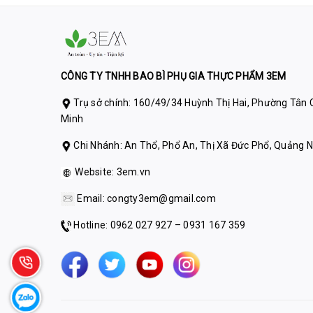
CÔNG TY TNHH BAO BÌ PHỤ GIA THỰC PHẨM 3EM
Trụ sở chính: 160/49/34 Huỳnh Thị Hai, Phường Tân C
Minh
Chi Nhánh: An Thổ, Phổ An, Thị Xã Đức Phổ, Quảng N
Website:
3em.vn
Email:
congty3em@gmail.com
Hotline: 0962 027 927 – 0931 167 359