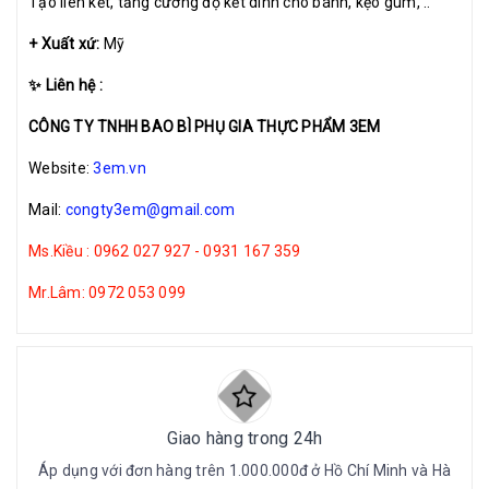
Tạo liên kết, tăng cường độ kết dính cho bánh, kẹo gum, ..
+ Xuất xứ:
Mỹ
✨ Liên hệ :
CÔNG TY TNHH BAO BÌ PHỤ GIA THỰC PHẨM 3EM
Website:
3em.vn
Mail:
congty3em@gmail.com
Ms.Kiều : 0962 027 927 - 0931 167 359
Mr.Lâm: 0972 053 099
Giao hàng trong 24h
Áp dụng với đơn hàng trên 1.000.000đ ở Hồ Chí Minh và Hà