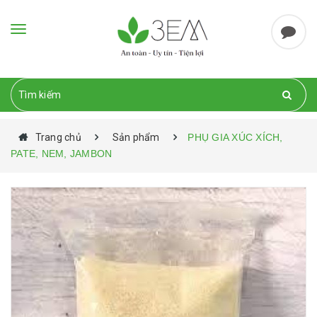
Toggle
navigation
Trang chủ
Sản phẩm
PHỤ GIA XÚC XÍCH,
PATE, NEM, JAMBON