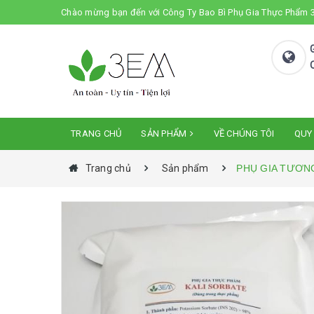
Chào mừng bạn đến với Công Ty Bao Bì Phụ Gia Thực Phẩm
TRANG CHỦ
SẢN PHẨM
VỀ CHÚNG TÔI
QUY
Trang chủ
Sản phẩm
PHỤ GIA TƯƠN