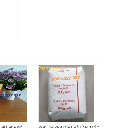
SODIUM BENZOAT HÀ LAN (MỐC HÀ LAN)