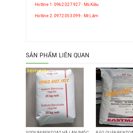
Hotline 1: 0962.027.927 - Ms.Kiều
Hotline 2: 0972.053.099 - Mr.Lâm
SẢN PHẨM LIÊN QUAN
SODIUM BENZOAT HÀ LAN (MỐC HÀ LAN)
BẢO QUẢN BENZOAT EASTMAN (MỐC MỸ)