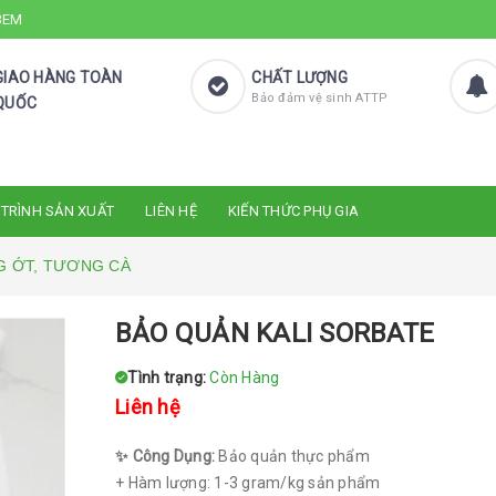
 3EM
GIAO HÀNG TOÀN
CHẤT LƯỢNG
Bảo đảm vệ sinh ATTP
QUỐC
 TRÌNH SẢN XUẤT
LIÊN HỆ
KIẾN THỨC PHỤ GIA
G ỚT, TƯƠNG CÀ
BẢO QUẢN KALI SORBATE
Tình trạng:
Còn Hàng
Liên hệ
✨ Công Dụng:
Bảo quản thực phẩm
+ Hàm lượng: 1-3 gram/kg sản phẩm