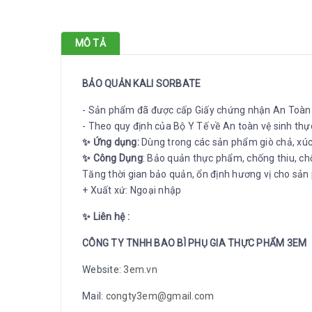
MÔ TẢ
BẢO QUẢN KALI SORBATE
- Sản phẩm đã được cấp Giấy chứng nhận An Toà
- Theo quy định của Bộ Y Tế về An toàn vệ sinh th
✨ Ứng dụng:
Dùng trong các sản phẩm giò chả, xúc 
✨ Công Dụng
: Bảo quản thực phẩm, chống thiu, c
Tăng thời gian bảo quản, ổn định hương vị cho sản
+ Xuất xứ: Ngoại nhập
✨ Liên hệ :
CÔNG TY TNHH BAO BÌ PHỤ GIA THỰC PHẨM 3EM
Website:
3em.vn
Mail:
congty3em@gmail.com