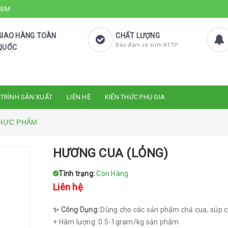
 3EM
GIAO HÀNG TOÀN
CHẤT LƯỢNG
Bảo đảm vệ sinh ATTP
QUỐC
 TRÌNH SẢN XUẤT
LIÊN HỆ
KIẾN THỨC PHỤ GIA
HỰC PHẨM
HƯƠNG CUA (LỎNG)
Tình trạng:
Còn Hàng
Liên hệ
✨ Công Dụng:
Dùng cho các sản phẩm chả cua, súp cu
+ Hàm lượng: 0.5-1gram/kg sản phẩm