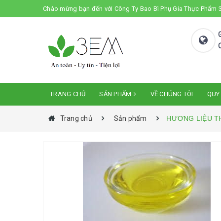
Chào mừng bạn đến với Công Ty Bao Bì Phụ Gia Thực Phẩm
TRANG CHỦ
SẢN PHẨM
VỀ CHÚNG TÔI
QUY
Trang chủ
Sản phẩm
HƯƠNG LIỆU T