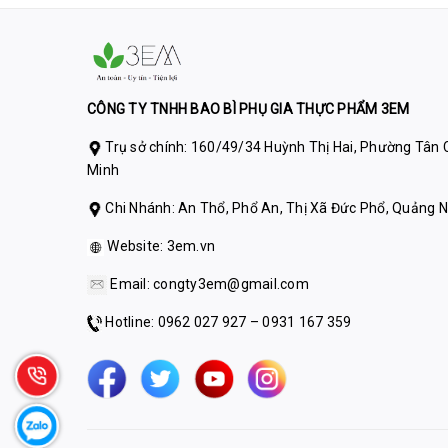
CÔNG TY TNHH BAO BÌ PHỤ GIA THỰC PHẨM 3EM
Trụ sở chính: 160/49/34 Huỳnh Thị Hai, Phường Tân C
Minh
Chi Nhánh: An Thổ, Phổ An, Thị Xã Đức Phổ, Quảng N
Website:
3em.vn
Email:
congty3em@gmail.com
Hotline: 0962 027 927 – 0931 167 359