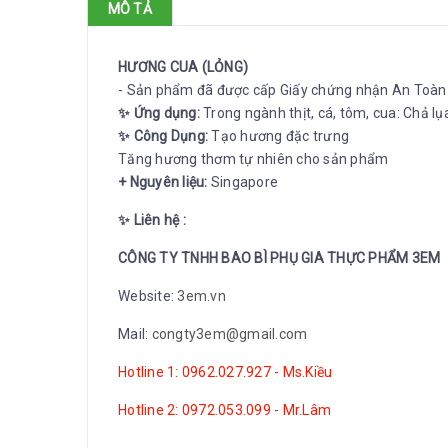
MÔ TẢ
HƯƠNG CUA (LỎNG)
- Sản phẩm đã được cấp Giấy chứng nhận An Toà
✨ Ứng dụng:
Trong ngành thịt, cá, tôm, cua: Chả lụa,
✨ Công Dụng:
Tạo hương đặc trưng
Tăng hương thơm tự nhiên cho sản phẩm
+ Nguyên liệu:
Singapore
✨ Liên hệ :
CÔNG TY TNHH BAO BÌ PHỤ GIA THỰC PHẨM 3EM
Website:
3em.vn
Mail:
congty3em@gmail.com
Hotline 1: 0962.027.927 - Ms.Kiều
Hotline 2: 0972.053.099 - Mr.Lâm