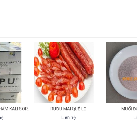
BẢO QUẢN THỰC PHẨM KALI SORBATE (POTASSIUM SORBATE) (INS 202)
RƯỢU MAI QUẾ LỘ
MUỐI ĐỎ RED 
Liên hệ
Liên hệ