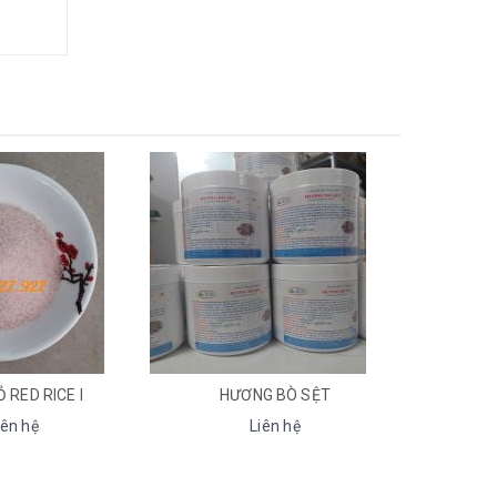
RICE I
HƯƠNG BÒ SỆT
Liên hệ
Liê