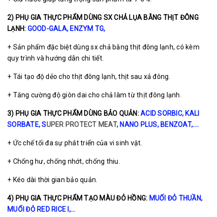
2)
PHỤ GIA THỰC PHẨM DÙNG SX CHẢ LỤA BẰNG THỊT ĐÔNG
LẠNH:
GOOD-GALA
,
ENZYM TG
,
+ Sản phẩm đặc biệt dùng sx chả bằng thịt đông lạnh, có kèm
quy trình và hướng dẫn chi tiết.
+ Tái tạo độ dẻo cho thịt đông lạnh, thịt sau xả đông.
+ Tăng cường độ giòn dai cho chả làm từ thịt đông lạnh.
3) PHỤ GIA THỰC PHẨM DÙNG BẢO QUẢN:
ACID SORBIC
,
KALI
SORBATE
, S
UPER PROTECT MEAT
, NANO PLUS,
BENZOAT
,….
+ Ức chế tối đa sự phát triển của vi sinh vật.
+ Chống hư, chống nhớt, chống thiu.
+ Kéo dài thời gian bảo quản.
4) PHỤ GIA THỰC PHẨM TẠO MÀU ĐỎ HỒNG:
MUỐI ĐỎ THUẦN
,
MUỐI ĐỎ RED RICE I,...