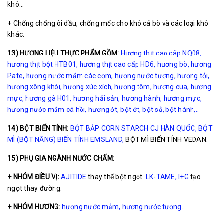
khô…
+ Chống chống ôi dầu, chống mốc cho khô cá bò và các loại khô
khác.
13) HƯƠNG LIỆU THỰC PHẨM GỒM:
Hương thịt cao câp NQ08
,
hương thịt bột HTB01
,
hương thịt cao cấp HD6
,
hương bò
,
hương
Pate
,
hương nước mắm các cơm
,
hương nước tương
,
hương tỏi
,
hương xông khói
,
hương xúc xích
,
hương tôm
,
hương cua
,
hương
mực
,
hương gà H01
,
hương hải sản
,
hương hành
,
hương mực
,
hương nước mắm cá hồi
,
hương ớt
,
bột ớt
,
bột sả
,
bột hành
,..
14) BỘT BIẾN TÍNH:
BỘT BẮP CORN STARCH CJ HÀN QUỐC
,
BỘT
MÌ (BỘT NĂNG) BIẾN TÍNH EMSLAND
,
BỘT MÌ BIẾN TÍNH VEDAN.
15) PHỤ GIA NGÀNH NƯỚC CHẤM:
+ NHÓM ĐIỀU VỊ:
AJITIDE
thay thế bột ngọt.
LK-TAME
,
I+G
tạo
ngọt thay đường.
+ NHÓM HƯƠNG:
hương nước mắm
,
hương nước tương
.