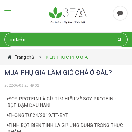
Toggle
navigation
Trang chủ
KIẾN THỨC PHỤ GIA
MUA PHỤ GIA LÀM GIÒ CHẢ Ở ĐÂU?
2022-06-02 20:49:02
SOY PROTEIN LÀ GÌ? TÌM HIỂU VỀ SOY PROTEIN -
BỘT ĐẠM ĐẬU NÀNH
THÔNG TƯ 24/2019/TT-BYT
TINH BỘT BIẾN TÍNH LÀ GÌ? ỨNG DỤNG TRONG THỰC
PHẨM