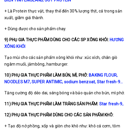
+ Là Protein thực vật, thay thế đến 30% lượng thịt, cá trong sản
xuất, giãm giá thành.
+ Dùng được cho sản phẩm chay.
9) PHỤ GIA THỰC PHẨM DÙNG CHO CÁC SP XÔNG KHÓI:
HƯƠNG
XÔNG KHÓI
Tạo mùi cho các sản phẩm xông khói như: xúc xích, chân giò
ngâm muối, jămbông, hamburger.
10) PHỤ GIA THỰC PHẨM LÀM BÚN, MÌ, PHỞ:
BAKING FLOUR
,
NOODLES M7
, SUPER ANTIMIC,
sodium benzoat
,
Star fresh-9
…
Tăng cường độ dẻo dai, sáng bóng và bảo quản cho bún, mì phở.
11) PHỤ GIA THỰC PHẨM LÀM TRẮNG SẢN PHẨM:
Star fresh-9
,
12) PHỤ GIA THỰC PHẨM DÙNG CHO CÁC SẢN PHẨM KHÔ:
+ Tạo độ nở phồng, xốp và giòn cho khô như: khô cá cơm, tôm