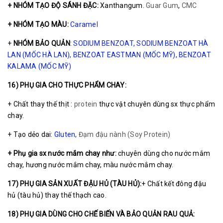
+ NHÓM TẠO ĐỘ SÁNH ĐẶC:
Xanthangum.
Guar Gum
,
CMC
+ NHÓM TẠO MÀU:
Caramel
+
NHÓM BẢO QUẢN
:
SODIUM BENZOAT
,
SODIUM BENZOAT HÀ
LAN (MỐC HÀ LAN)
,
BENZOAT EASTMAN (MỐC MỸ)
,
BENZOAT
KALAMA (MỐC MỸ)
16) PHỤ GIA CHO THỰC PHẨM CHAY:
+ Chất thay thế thịt :
protein
thực vật chuyên dùng sx thực phẩm
chay.
+ Tạo dẻo dai:
Gluten
,
Đạm đậu nành (Soy Protein)
+ Phụ gia sx nước mắm chay như:
chuyên dùng cho nước mắm
chay, hương nước mắm chay, màu nước mắm chay.
17) PHỤ GIA SẢN XUẤT ĐẬU HỦ (TÀU HỦ):
+ Chất kết đông đậu
hủ (tàu hủ) thay thế thạch cao.
18) PHỤ GIA DÙNG CHO CHẾ BIẾN VÀ BẢO QUẢN RAU QUẢ: