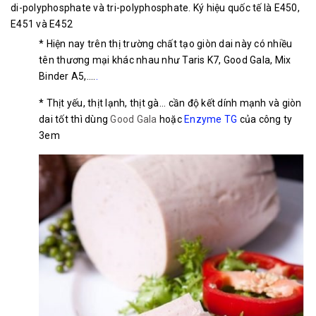
di-polyphosphate và tri-polyphosphate. Ký hiệu quốc tế là E450,
E451 và E452
* Hiện nay trên thị trường chất tạo giòn dai này có nhiều
tên thương mại khác nhau như Taris K7, Good Gala, Mix
Binder A5,....
.
* Thịt yếu, thịt lạnh, thịt gà... cần độ kết dính mạnh và giòn
dai tốt thì dùng
Good Gala
hoặc
Enzyme TG
của công ty
3em