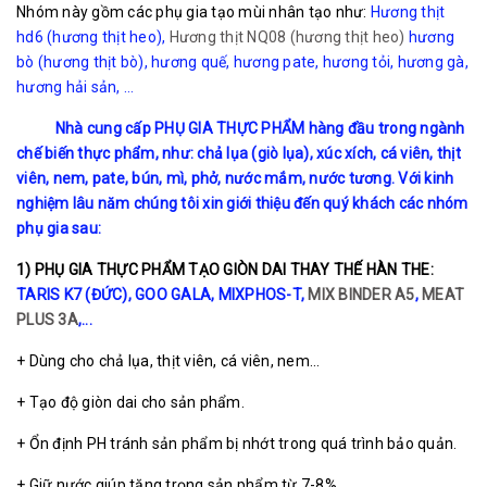
Nhóm này gồm các phụ gia tạo mùi nhân tạo như:
Hương thịt
hd6 (hương thịt heo)
,
Hương thịt NQ08 (hương thịt heo)
hương
bò (hương thịt bò)
,
hương quế
,
hương pate
,
hương tỏi
,
hương gà
,
hương hải sản,
…
Nhà cung cấp PHỤ GIA THỰC PHẨM hàng đầu trong ngành
chế biến thực phẩm, như: chả lụa (giò lụa), xúc xích, cá viên, thịt
viên, nem, pate, bún, mì, phở, nước mắm, nước tương. Với kinh
nghiệm lâu năm chúng tôi xin giới thiệu đến quý khách các nhóm
phụ gia sau:
1) PHỤ GIA THỰC PHẨM TẠO GIÒN DAI THAY THẾ HÀN THE:
TARIS K7 (ĐỨC)
,
GOO GALA,
MIXPHOS-T
,
MIX BINDER A5
,
MEAT
PLUS 3A
,...
+ Dùng cho chả lụa, thịt viên, cá viên, nem…
+ Tạo độ giòn dai cho sản phẩm.
+ Ổn định PH tránh sản phẩm bị nhớt trong quá trình bảo quản.
+ Giữ nước giúp tăng trọng sản phẩm từ 7-8%.